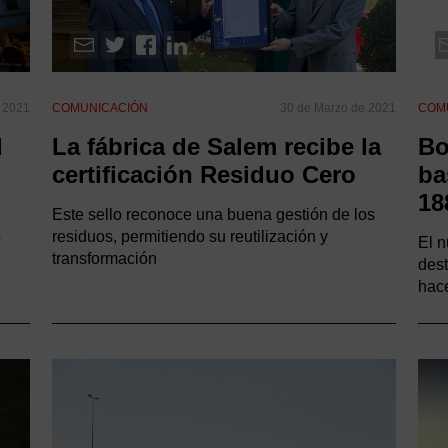
e 2021
COMUNICACIÓN
30 de Marzo de 2021
COM
l
La fábrica de Salem recibe la
Bo
certificación Residuo Cero
ba
18
Este sello reconoce una buena gestión de los
p
residuos, permitiendo su reutilización y
El n
transformación
dest
hace