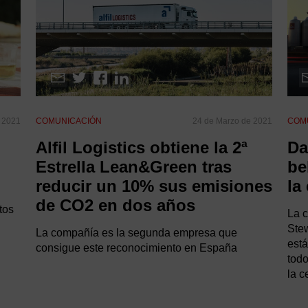
 2021
COMUNICACIÓN
24 de Marzo de 2021
COM
Alfil Logistics obtiene la 2ª
Da
l
Estrella Lean&Green tras
be
reducir un 10% sus emisiones
la
de CO2 en dos años
tos
La c
Stew
La compañía es la segunda empresa que
está
consigue este reconocimiento en España
todo
la c