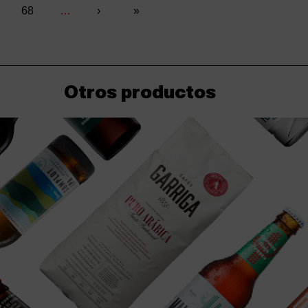
na
Página
68
…
Siguiente
›
Última
»
página
página
Otros productos