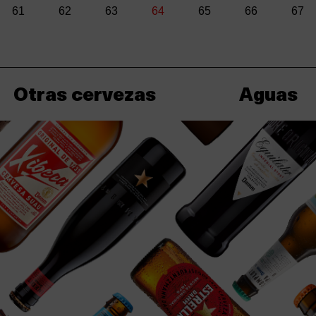
a
Página
61
Página
62
Página
63
Página
64
Página
65
Página
66
Pági
67
actual
Otras cervezas
Aguas