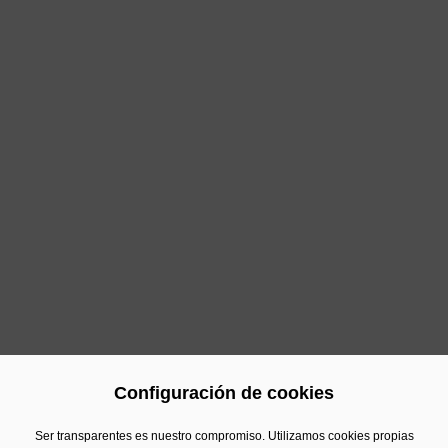
Nos comprometemos con tu negocio ofreciéndole
soluciones a la medida de tus necesidades. Porque tu
éxito es también el nuestro.
Más información
Configuración de cookies
Ser transparentes es nuestro compromiso. Utilizamos cookies propias