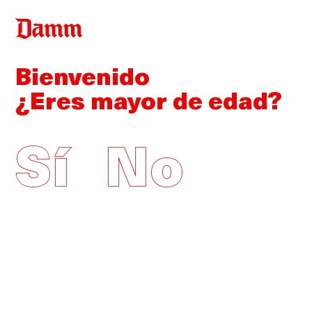
Pasar
Back
al
to
contenido
top
Bienvenido
principal
¿Eres mayor de edad?
Sí
No
Cervezas Damm
Otras cervezas
Aguas