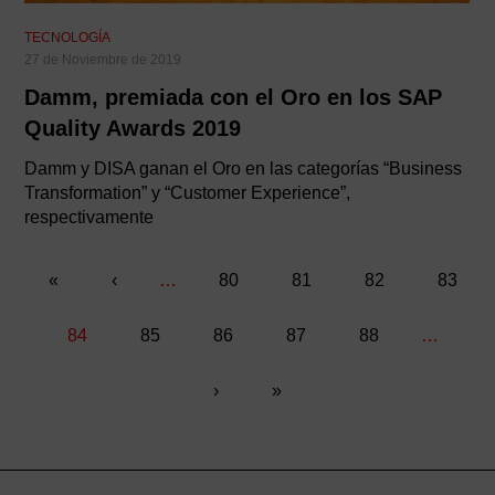
TECNOLOGÍA
27 de Noviembre de 2019
Damm, premiada con el Oro en los SAP
Quality Awards 2019
Damm y DISA ganan el Oro en las categorías “Business
Transformation” y “Customer Experience”,
respectivamente
«
«
Página
‹
…
Página
80
Página
81
Página
82
Página
83
Paginación
anterior
Página
84
Página
85
Página
86
Página
87
Página
88
…
actual
Siguiente
›
Última
»
página
página