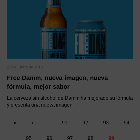
23 de Enero de 2018
Free Damm, nueva imagen, nueva
fórmula, mejor sabor
La cerveza sin alcohol de Damm ha mejorado su fórmula
y presenta una nueva imagen
«
«
Página
‹
…
Página
91
Página
92
Página
93
Página
94
Paginación
anterior
Página
95
Página
96
Página
97
Página
98
Página
99