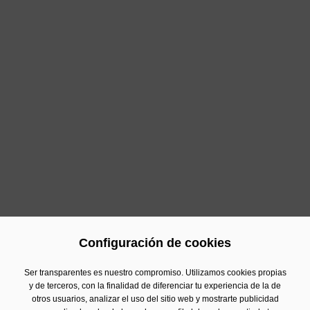
apoyar la implementación de una
estrategia conjunta
que integre los
Objetivos de Desarrollo Sostenible
para una Europa sostenible de aquí a 2030.
CSR Europe
presentará el 5 de diciembre este
llamamiento a la acción y su lista completa de
firmantes a los nuevos dirigentes de la Unión Europea.
“
El New Deal for Europe es una oportunidad única
para establecer la colaboración público-privada
que ayude a alinear la estrategia de las empresas
con la Agenda 2030
para el Desarrollo Sostenible de
Naciones Unidas”, ha destacado Jan Noterdaeme,
Senior Advisor for Strategy, EU and Stakeholder
Relations de CSR Europe.
Configuración de cookies
Anterior
Siguiente
Ser transparentes es nuestro compromiso. Utilizamos cookies propias
y de terceros, con la finalidad de diferenciar tu experiencia de la de
otros usuarios, analizar el uso del sitio web y mostrarte publicidad