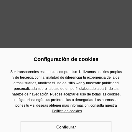
12 en la clasificación masculina de World Padel Tour)
o
Marta Talaván
(en la posición 25 del ranking
femenino) ponen en relieve el buen hacer del club. Un
reto formativo que replica el modelo de éxito de
transmisión de valores deportivos del
Club de Fútbol
Damm
, un histórico entre los referentes del balompié
nacional juvenil.
Configuración de cookies
Anterior
Siguiente
Ser transparentes es nuestro compromiso. Utilizamos cookies propias
y de terceros, con la finalidad de diferenciar tu experiencia de la de
otros usuarios, analizar el uso del sitio web y mostrarte publicidad
personalizada sobre la base de un perfil elaborado a partir de tus
Contacto
hábitos de navegación. Puedes aceptar el uso de todas las cookies,
Información Financiera
configurarlas según tus preferencias o denegarlas. Las normas las
pones tú y si deseas obtener más información, consulta nuestra
Aviso Legal
Política de cookies
Política de privacidad
Politica de cookies
Configurar
Política de Redes Sociales