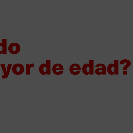
¿Quieres vender Damm?
Nuestros proveedores
Canal de den
Sobre Damm
Nuestros productos
Sosten
do
yor de edad?
Damm impulsa una campaña de