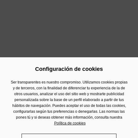
"Hemos podido compartir y disfrutar de un tiempo de
ocio muy valioso con personas mayores que viven
solas y que habitualmente tienen más dificultades a la
hora de participar en actividades sociales. Con este
tipo de acciones queremos contribuir a mejorar su
salud emocional y sensibilizar sobre el aislamiento
social,” afirma
Alba Linares, responsable de RSC de
Damm.
Configuración de cookies
Anterior
Siguiente
Ser transparentes es nuestro compromiso. Utilizamos cookies propias
y de terceros, con la finalidad de diferenciar tu experiencia de la de
otros usuarios, analizar el uso del sitio web y mostrarte publicidad
personalizada sobre la base de un perfil elaborado a partir de tus
Contacto
hábitos de navegación. Puedes aceptar el uso de todas las cookies,
Información Financiera
configurarlas según tus preferencias o denegarlas. Las normas las
pones tú y si deseas obtener más información, consulta nuestra
Aviso Legal
Política de cookies
Política de privacidad
Politica de cookies