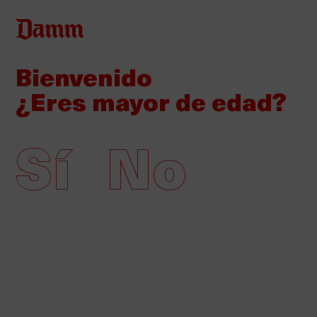
Pasar
al
contenido
Bienvenido
Back
Inicio
principal
to
¿Eres mayor de edad?
top
Vuelve “La Poolsera” de Estrella
Damm
Sí
No
15/04/2024