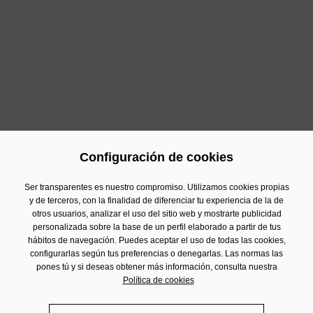
Ferrada
(Sant Feliu de Guíxols), el
Festival
Portalblau
(L’Escala - Empúries), el
Festival Strenes
(Girona), l’
OFFSónar
(Barcelona), el
Primavera
Sound
(Barcelona), el
Share Festival
(Barcelona), el
Sónar Festival
(Barcelona), el
Sons del Món
(Roses), el
Summerfest Cerdanya
(Puigcerdà), la
Telecogresca
(Barcelona) y el
Vida Festival
(Vilanova
i la Geltrú).
Configuración de cookies
Anterior
Siguiente
Ser transparentes es nuestro compromiso. Utilizamos cookies propias
y de terceros, con la finalidad de diferenciar tu experiencia de la de
otros usuarios, analizar el uso del sitio web y mostrarte publicidad
personalizada sobre la base de un perfil elaborado a partir de tus
Contacto
hábitos de navegación. Puedes aceptar el uso de todas las cookies,
Información Financiera
configurarlas según tus preferencias o denegarlas. Las normas las
pones tú y si deseas obtener más información, consulta nuestra
Aviso Legal
Política de cookies
Política de privacidad
Politica de cookies