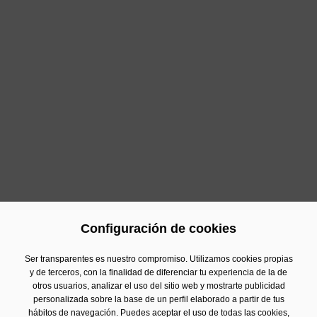
jugadoras que triunfaron la temporada pasada.
Maxi
Sánchez
y
Sanyo Gutiérrez
, y las
gemelas Alayeto,
fueron los galardonados como la
Mejor Pareja
Masculina
y
Mejor Pareja Femenina
,
respectivamente.
Pablo Lima
y
Fernando
Belasteguín
, y
Juan Martín Díaz
y
Paquito Navarro
,
subieron al escenario para levantar el premio al
Mejor
Punto Masculino
de la temporada. El
Mejor Punto
Femenino
se lo llevaron
Gemma Triay
y
Lucía Sainz
,
y
Marta Marrero
y
Alejandra Salazar
. Y en cuanto al
Premio a los Jugadores Revelación
, este año los
afortunados fueron
Bea González
y
Juan Lebrón
.
Configuración de cookies
Anterior
Siguiente
Ser transparentes es nuestro compromiso. Utilizamos cookies propias
y de terceros, con la finalidad de diferenciar tu experiencia de la de
otros usuarios, analizar el uso del sitio web y mostrarte publicidad
personalizada sobre la base de un perfil elaborado a partir de tus
Contacto
hábitos de navegación. Puedes aceptar el uso de todas las cookies,