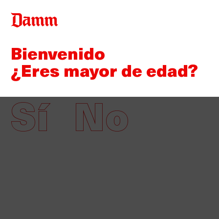
Pasar
Back
al
to
contenido
top
Bienvenido
principal
¿Eres mayor de edad?
Sí
No