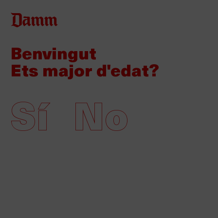
Vés
Back
Entra
al
to
contingut
Benvingut
top
Notes de premsa
Ets major d'edat?
Multimèdia
Sí
No
Companyia