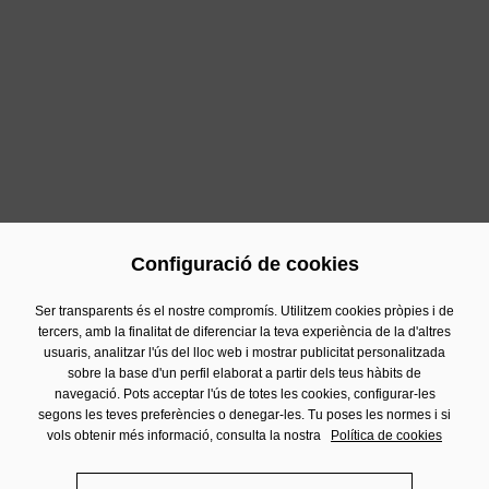
Contacte
Si desitges posar-te en contacte amb el nostre Departament
de Comunicació, pots fer-ho a:
comunicacion@damm.com
c./ Rosselló 515, 08025 Barcelona
93 290 92 17
Configuració de cookies
Ser transparents és el nostre compromís. Utilitzem cookies pròpies i de
tercers, amb la finalitat de diferenciar la teva experiència de la d'altres
Contacte
usuaris, analitzar l'ús del lloc web i mostrar publicitat personalitzada
sobre la base d'un perfil elaborat a partir dels teus hàbits de
Informació Financera
navegació. Pots acceptar l'ús de totes les cookies, configurar-les
segons les teves preferències o denegar-les. Tu poses les normes i si
Avís Legal
vols obtenir més informació, consulta la nostra
Política de cookies
Política de privacitat
Política de cookies