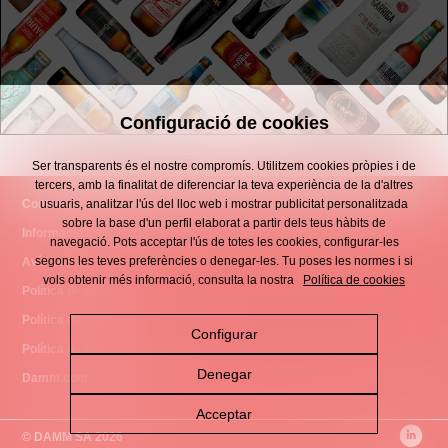
Configuració de cookies
Ser transparents és el nostre compromís. Utilitzem cookies pròpies i de
tercers, amb la finalitat de diferenciar la teva experiència de la d'altres
Contacte
usuaris, analitzar l'ús del lloc web i mostrar publicitat personalitzada
sobre la base d'un perfil elaborat a partir dels teus hàbits de
Informació Financera
navegació. Pots acceptar l'ús de totes les cookies, configurar-les
segons les teves preferències o denegar-les. Tu poses les normes i si
Avís Legal
vols obtenir més informació, consulta la nostra
Política de cookies
Política de privacitat
Política de cookies
Configurar
Política de Xarxes Socials
Denegar
Damm.com
Acceptar
©
DAMM SA 2026