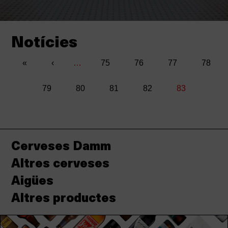
Notícies
«
«
Pàgina
‹
…
Pàgina
75
Pàgina
76
Pàgina
77
Pàgina
78
Paginació
anterior
Pàgina
79
Pàgina
80
Pàgina
81
Pàgina
82
Pàgina
83
actual
Cerveses Damm
Altres cerveses
Aigües
Altres productes