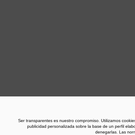
Estrella Damm patro
2016 entrega el Che
Celler de Can Roca
,
alzado con el galard
Asimismo, la marca c
desde 2017, de la
ed
Chefs’ Choice Award
continentes.
Anter
Ser transparentes es nuestro compromiso. Utilizamos cookies pr
publicidad personalizada sobre la base de un perfil elab
denegarlas. Las norm