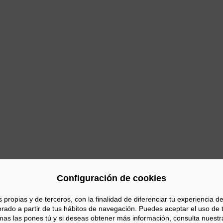
cina la lista de los 50 mejores restaurantes del mundo des
f’s Choice Award.
Durante los últimos años, chefs de la talla 
 Girona) o Víctor Arginzoniz (
Asador Etxebarri
, Axpe - Vizcaya), 
ón.
onsolida su vínculo con la comunidad gastronómica internaciona
ición latina del ranking y, desde el 2018, también la asiátic
s de ambas-, dando así a conocer los mejores restaurante
ior
Sig
Configuración de cookies
opias y de terceros, con la finalidad de diferenciar tu experiencia de 
orado a partir de tus hábitos de navegación. Puedes aceptar el uso de 
as las pones tú y si deseas obtener más información, consulta nuestr