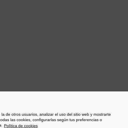
de 2014, y desde
de Joan Roca (
El
entre otros, se han
l con el patrocinio,
a -además de los
s de los dos
uiente
la de otros usuarios, analizar el uso del sitio web y mostrarte
todas las cookies, configurarlas según tus preferencias o
a
Política de cookies