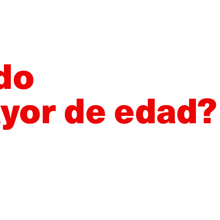
¿Quieres vender Damm?
Nuestros proveedores
Canal de den
Sobre Damm
Nuestros productos
Sosten
do
yor de edad?
Damm reúne a 30.000 personas 
 en una celebración histórica 