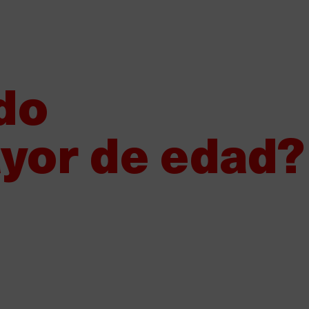
¿Quieres vender Damm?
Nuestros proveedores
Canal de den
Sobre Damm
Nuestros productos
Sosten
do
yor de edad?
Damm y la Fundación CRAM or
za multitudinaria de la playa d
rar el Día Internacional de las