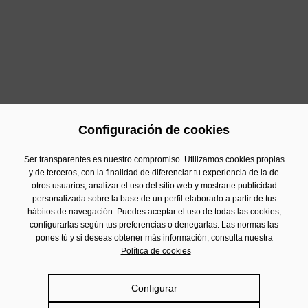
presente fue ‘Cartagena de Sol en Sol’, una muestra
gastronómica celebrada en la Plaza Mayor del Puerto
de Cartagena. El encuentro contó con un puesto de
Estrella de Levante donde el público pudo degustar las
diferentes especialidades del porfolio, así como con
otros 6 estands gastronómicos.
Configuración de cookies
Anterior
Siguiente
Ser transparentes es nuestro compromiso. Utilizamos cookies propias
y de terceros, con la finalidad de diferenciar tu experiencia de la de
otros usuarios, analizar el uso del sitio web y mostrarte publicidad
personalizada sobre la base de un perfil elaborado a partir de tus
Contacto
hábitos de navegación. Puedes aceptar el uso de todas las cookies,
Información Financiera
configurarlas según tus preferencias o denegarlas. Las normas las
pones tú y si deseas obtener más información, consulta nuestra
Aviso Legal
Política de cookies
Política de privacidad
Politica de cookies
Configurar
Política de Redes Sociales