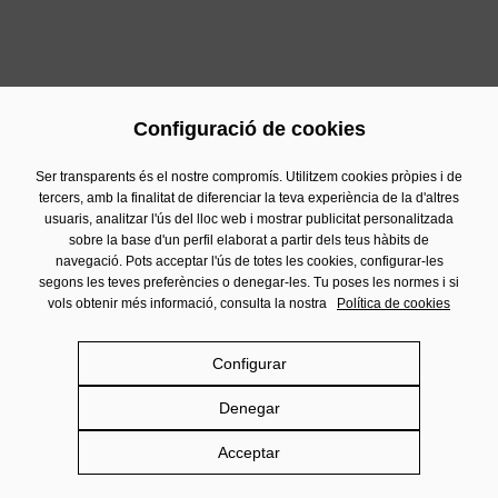
través de la seva
botiga online
.
Configuració de cookies
Previous
Next
Ser transparents és el nostre compromís. Utilitzem cookies pròpies i de
tercers, amb la finalitat de diferenciar la teva experiència de la d'altres
usuaris, analitzar l'ús del lloc web i mostrar publicitat personalitzada
Contacte
sobre la base d'un perfil elaborat a partir dels teus hàbits de
Informació Financera
navegació. Pots acceptar l'ús de totes les cookies, configurar-les
segons les teves preferències o denegar-les. Tu poses les normes i si
Avís Legal
vols obtenir més informació, consulta la nostra
Política de cookies
Política de privacitat
Política de cookies
Configurar
Política de Xarxes Socials
Denegar
Damm.com
Acceptar
©
DAMM SA 2026