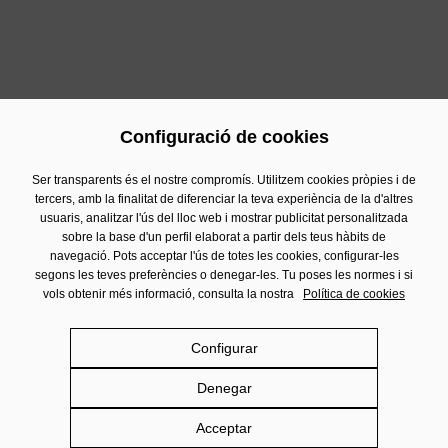
Configuració de cookies
Previous
Next
Ser transparents és el nostre compromís. Utilitzem cookies pròpies i de
tercers, amb la finalitat de diferenciar la teva experiència de la d'altres
usuaris, analitzar l'ús del lloc web i mostrar publicitat personalitzada
Contacte
sobre la base d'un perfil elaborat a partir dels teus hàbits de
Informació Financera
navegació. Pots acceptar l'ús de totes les cookies, configurar-les
segons les teves preferències o denegar-les. Tu poses les normes i si
Avís Legal
vols obtenir més informació, consulta la nostra
Política de cookies
Política de privacitat
Política de cookies
Configurar
Política de Xarxes Socials
Denegar
Damm.com
Acceptar