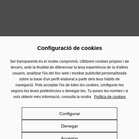
Configuració de cookies
Previous
Next
Ser transparents és el nostre compromís. Utilitzem cookies pròpies i de
tercers, amb la finalitat de diferenciar la teva experiència de la d'altres
usuaris, analitzar l'ús del lloc web i mostrar publicitat personalitzada
Contacte
sobre la base d'un perfil elaborat a partir dels teus hàbits de
Informació Financera
navegació. Pots acceptar l'ús de totes les cookies, configurar-les
segons les teves preferències o denegar-les. Tu poses les normes i si
Avís Legal
vols obtenir més informació, consulta la nostra
Política de cookies
Política de privacitat
Política de cookies
Configurar
Política de Xarxes Socials
Denegar
Damm.com
Acceptar