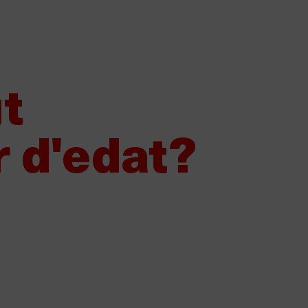
Vols vendre Damm?
Els nostres proveïdors
Canal de denún
Sobre Damm
Els nostres productes
Sost
t
r d'edat?
ió Damm i la Fundació Orfeó C
la Música Catalana renoven el 
boració