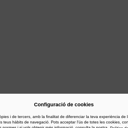
ous
Configuració de cookies
s i de tercers, amb la finalitat de diferenciar la teva experiència de la 
els teus hàbits de navegació. Pots acceptar l'ús de totes les cookies, c
s normes i si vols obtenir més informació, consulta la nostra