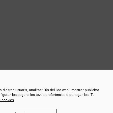
Next
d'altres usuaris, analitzar l'ús del lloc web i mostrar publicitat
onfigurar-les segons les teves preferències o denegar-les. Tu
e cookies
ocials
Damm.com