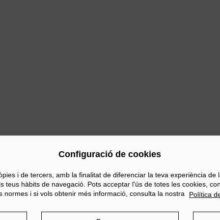
ous
Configuració de cookies
s i de tercers, amb la finalitat de diferenciar la teva experiència de la 
els teus hàbits de navegació. Pots acceptar l'ús de totes les cookies, c
s normes i si vols obtenir més informació, consulta la nostra
Política d
Política de privacitat
Política de cookies
Política de Xarxes S