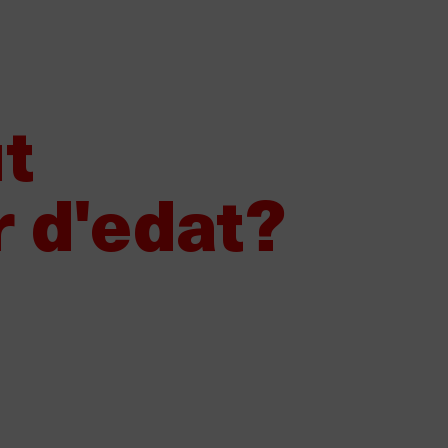
Vols vendre Damm?
Els nostres proveïdors
Canal de denún
Sobre Damm
Els nostres productes
Sost
t
r d'edat?
ues de Damm, guardonades a
en els dos últims certàmens
onals