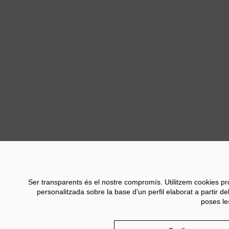
Previ
Ser transparents és el nostre compromís. Utilitzem cookies pròpie
personalitzada sobre la base d'un perfil elaborat a partir d
poses le
Contacte
Informació Financera
Avís Legal