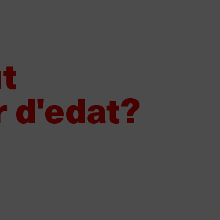
Vols vendre Damm?
Els nostres proveïdors
Canal de denún
Sobre Damm
Els nostres productes
Sost
t
r d'edat?
etller Origen impulsen un pr
e transforma residus de l’elab
 en fertilitzants orgànics