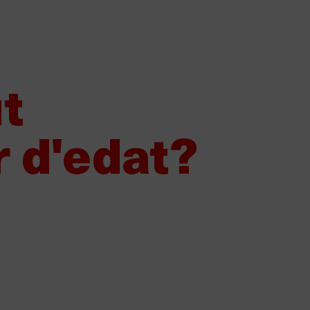
Vols vendre Damm?
Els nostres proveïdors
Canal de denún
Sobre Damm
Els nostres productes
Sost
t
r d'edat?
a a tenyir-se de rosa contra e