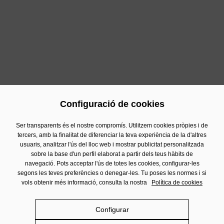
Gestió, que vetllaran pel compliment de totes les
mesures adoptades. “Continuarem treballant per
continuar reforçant la nostra implicació a aconseguir la
conciliació i fer d'aquesta qüestió un factor competitiu i
diferencial de la nostra organització”, afegeix Pedro
Marín.
Configuració de cookies
Previous
Next
Ser transparents és el nostre compromís. Utilitzem cookies pròpies i de
tercers, amb la finalitat de diferenciar la teva experiència de la d'altres
usuaris, analitzar l'ús del lloc web i mostrar publicitat personalitzada
Contacte
sobre la base d'un perfil elaborat a partir dels teus hàbits de
Informació Financera
navegació. Pots acceptar l'ús de totes les cookies, configurar-les
segons les teves preferències o denegar-les. Tu poses les normes i si
Avís Legal
vols obtenir més informació, consulta la nostra
Política de cookies
Política de privacitat
Política de cookies
Configurar
Política de Xarxes Socials