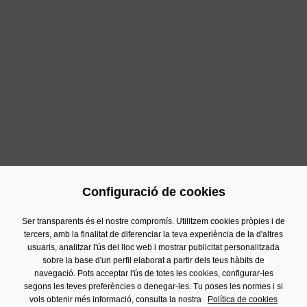
Contacte
Si desitges posar-te en contacte amb el nostre Departament
de Comunicació, pots fer-ho a:
comunicacion@damm.com
c./ Rosselló 515, 08025 Barcelona
93 290 92 17
Configuració de cookies
Ser transparents és el nostre compromís. Utilitzem cookies pròpies i de
tercers, amb la finalitat de diferenciar la teva experiència de la d'altres
Contacte
usuaris, analitzar l'ús del lloc web i mostrar publicitat personalitzada
sobre la base d'un perfil elaborat a partir dels teus hàbits de
Informació Financera
navegació. Pots acceptar l'ús de totes les cookies, configurar-les
segons les teves preferències o denegar-les. Tu poses les normes i si
Avís Legal
vols obtenir més informació, consulta la nostra
Política de cookies