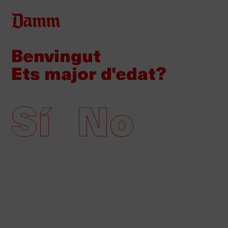
Vés
Back
Entra
al
to
contingut
Benvingut
top
Notes de premsa
Ets major d'edat?
Multimèdia
Sí
No
Companyia